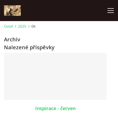
Úvod
2025
06
ÚVOD
Archiv
Nalezené příspěvky
KONTAKTY
SAMOFINANCOVÁNÍ
PASTORAČNÍ RADA
SPRAVOVANÉ FARNOSTI
Inspirace - červen
HISTORIE FARNOSTÍ