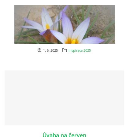
POŘAD BOHOSLUŽEB
BOHOSLUŽBY A KALENDÁŘ FARNÍCH AKCI
AKTUALITY
1. 6. 2025
Inspirace 2025
AKCE
ŽIVOTOPISY SVATÝCH
DUCHOVNÍ SLOVO
ÚVAHA MĚSÍCE
Úvaha na červen