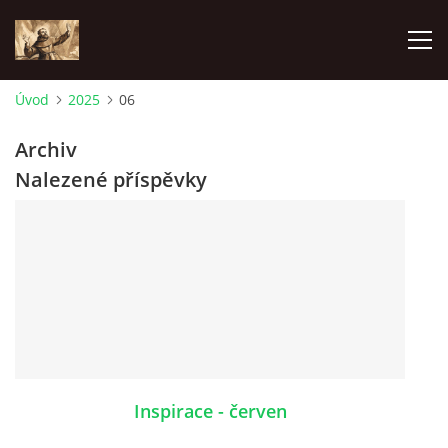
Úvod
2025
06
ÚVOD
Archiv
Nalezené příspěvky
KONTAKTY
SAMOFINANCOVÁNÍ
PASTORAČNÍ RADA
SPRAVOVANÉ FARNOSTI
Inspirace - červen
HISTORIE FARNOSTÍ