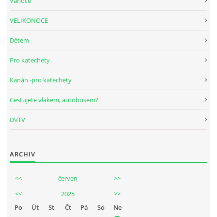
Vánoce
VELIKONOCE
Dětem
Pro katechety
Kanán -pro katechety
Cestujete vlakem, autobusem?
DVTV
ARCHIV
<<
červen
>>
<<
2025
>>
Po
Út
St
Čt
Pá
So
Ne