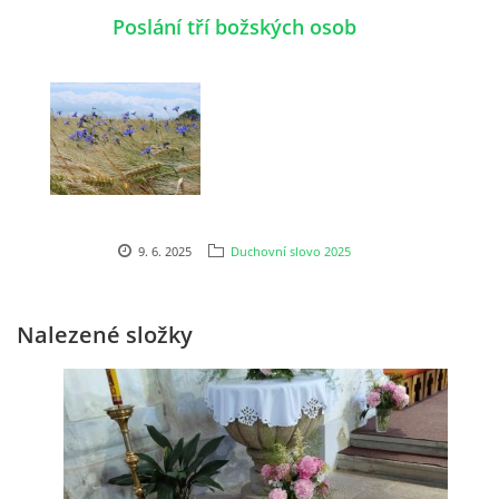
Poslání tří božských osob
HUDEBNÍ KOUTEK
FOTOALBUM
NÁVŠTĚVNÍ KNIHA
9. 6. 2025
Duchovní slovo 2025
ODKAZY
Nalezené složky
Farnost Studená
Nám. Sv. J. Nepomuckého 52
STUDENÁ
378 566