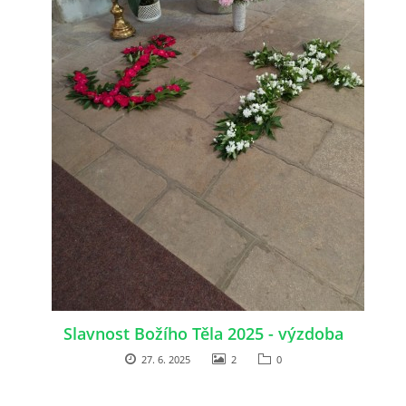
© 2026 eStránky.cz
|
Tisk
|
Nahoru ↑
Slavnost Božího Těla 2025 - výzdoba
27. 6. 2025
2
0