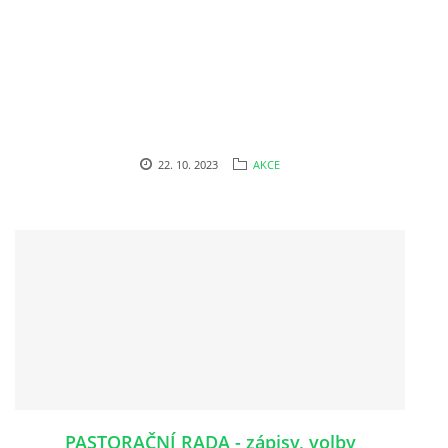
POŘAD BOHOSLUŽEB
BOHOSLUŽBY A KALENDÁŘ FARNÍCH AKCI
AKTUALITY
22. 10. 2023
AKCE
AKCE
ŽIVOTOPISY SVATÝCH
DUCHOVNÍ SLOVO
ÚVAHA MĚSÍCE
PASTORAČNÍ RADA - zápisy, volby