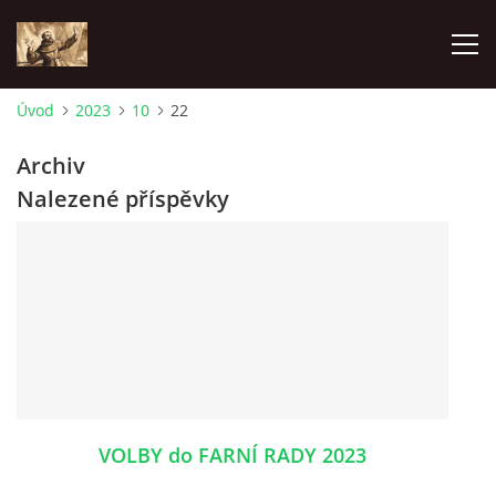
Úvod
2023
10
22
ÚVOD
Archiv
Nalezené příspěvky
KONTAKTY
SAMOFINANCOVÁNÍ
PASTORAČNÍ RADA
SPRAVOVANÉ FARNOSTI
VOLBY do FARNÍ RADY 2023
HISTORIE FARNOSTÍ