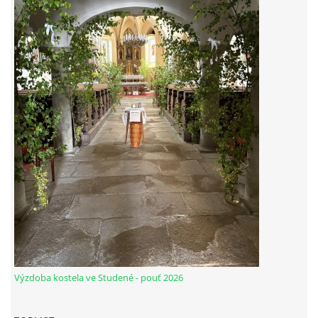
HUDEBNÍ KOUTEK
FOTOALBUM
NÁVŠTĚVNÍ KNIHA
ODKAZY
Farnost Studená
Nám. Sv. J. Nepomuckého 52
Výzdoba kostela ve Studené - pouť 2026
STUDENÁ
378 566