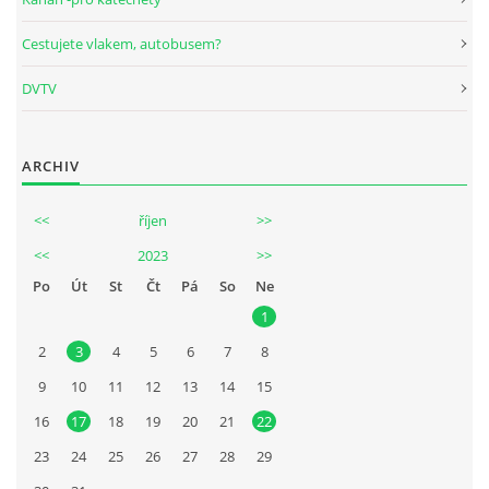
Cestujete vlakem, autobusem?
DVTV
ARCHIV
<<
říjen
>>
<<
2023
>>
Po
Út
St
Čt
Pá
So
Ne
1
2
3
4
5
6
7
8
9
10
11
12
13
14
15
16
17
18
19
20
21
22
23
24
25
26
27
28
29