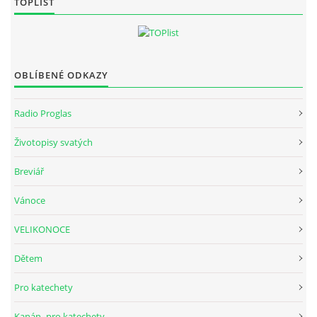
TOPLIST
© 2026 eStránky.cz
|
Tisk
|
Nahoru ↑
OBLÍBENÉ ODKAZY
Radio Proglas
Životopisy svatých
Breviář
Vánoce
VELIKONOCE
Dětem
Pro katechety
Kanán -pro katechety