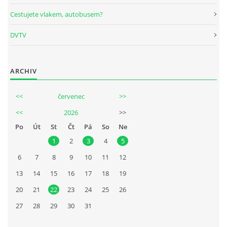
Cestujete vlakem, autobusem?
DVTV
ARCHIV
<<
červenec
>>
<<
2026
>>
Po
Út
St
Čt
Pá
So
Ne
1
2
3
4
5
6
7
8
9
10
11
12
13
14
15
16
17
18
19
20
21
22
23
24
25
26
27
28
29
30
31