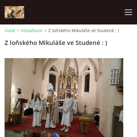
Úvod
Fotoalbum
Z loňského Mikuláše ve Studené : )
ÚVOD
Z loňského Mikuláše ve Studené : )
KONTAKTY
SAMOFINANCOVÁNÍ
PASTORAČNÍ RADA
SPRAVOVANÉ FARNOSTI
HISTORIE FARNOSTÍ