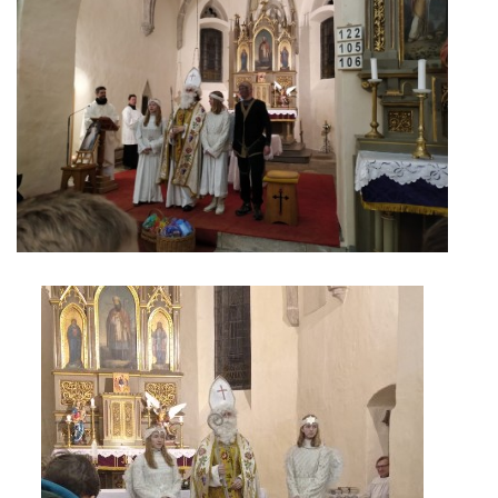
INSPIRACE
M O D L I T B A
DĚTEM
VIDEA Z NAŠÍ FARNOSTI
VYBRÁNO Z POŘADŮ ČESKÉHO ROZHLASU
VYBRÁNO Z POŘADŮ ČT A JINÝCH TV STANIC
UDĚLEJTE SI VÝLET
JSEM KATOLÍK...