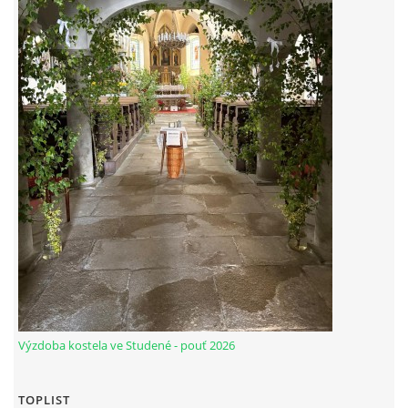
© 2026 eStránky.cz
|
Tisk
|
Nahoru ↑
Výzdoba kostela ve Studené - pouť 2026
TOPLIST