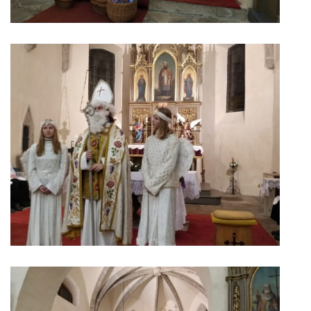
POŘAD BOHOSLUŽEB
BOHOSLUŽBY A KALENDÁŘ FARNÍCH AKCI
AKTUALITY
AKCE
ŽIVOTOPISY SVATÝCH
DUCHOVNÍ SLOVO
ÚVAHA MĚSÍCE