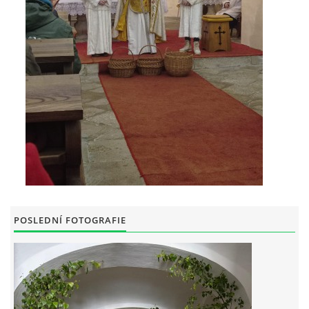
HUDEBNÍ KOUTEK
FOTOALBUM
NÁVŠTĚVNÍ KNIHA
ODKAZY
POSLEDNÍ FOTOGRAFIE
Farnost Studená
Nám. Sv. J. Nepomuckého 52
STUDENÁ
378 566