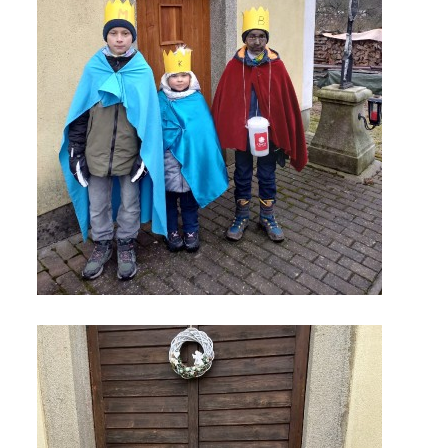
© 2026 eStránky.cz
|
Tisk
|
Nahoru ↑