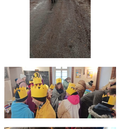
POŘAD BOHOSLUŽEB
BOHOSLUŽBY A KALENDÁŘ FARNÍCH AKCI
AKTUALITY
AKCE
ŽIVOTOPISY SVATÝCH
DUCHOVNÍ SLOVO
ÚVAHA MĚSÍCE