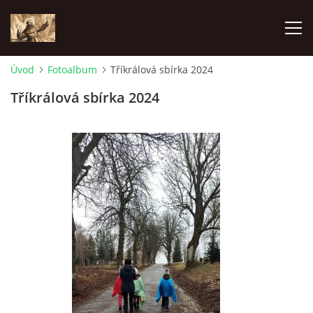
Úvod
Fotoalbum
Tříkrálová sbírka 2024
ÚVOD
Tříkrálová sbírka 2024
KONTAKTY
SAMOFINANCOVÁNÍ
PASTORAČNÍ RADA
SPRAVOVANÉ FARNOSTI
HISTORIE FARNOSTÍ