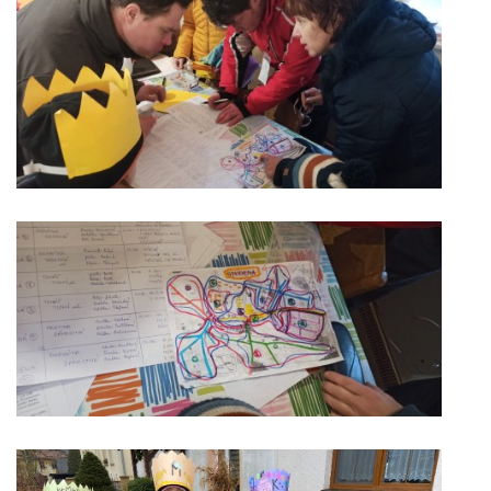
INSPIRACE
M O D L I T B A
DĚTEM
VIDEA Z NAŠÍ FARNOSTI
VYBRÁNO Z POŘADŮ ČESKÉHO ROZHLASU
VYBRÁNO Z POŘADŮ ČT A JINÝCH TV STANIC
UDĚLEJTE SI VÝLET
JSEM KATOLÍK...