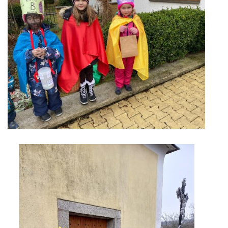
HUDEBNÍ KOUTEK
FOTOALBUM
NÁVŠTĚVNÍ KNIHA
ODKAZY
Farnost Studená
Nám. Sv. J. Nepomuckého 52
STUDENÁ
378 566