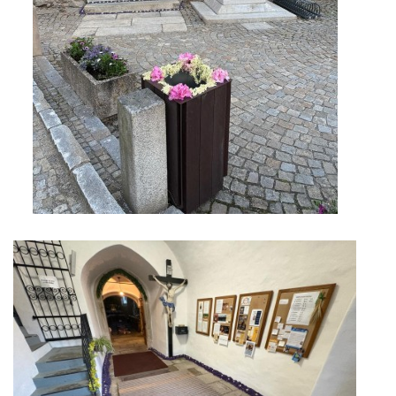
POŘAD BOHOSLUŽEB
BOHOSLUŽBY A KALENDÁŘ FARNÍCH AKCI
AKTUALITY
AKCE
ŽIVOTOPISY SVATÝCH
DUCHOVNÍ SLOVO
ÚVAHA MĚSÍCE