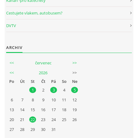
Kanán -pro katechety
Cestujete vlakem, autobusem?
DVTV
ARCHIV
<<
červenec
>>
<<
2026
>>
Po
Út
St
Čt
Pá
So
Ne
1
2
3
4
5
6
7
8
9
10
11
12
13
14
15
16
17
18
19
20
21
22
23
24
25
26
27
28
29
30
31