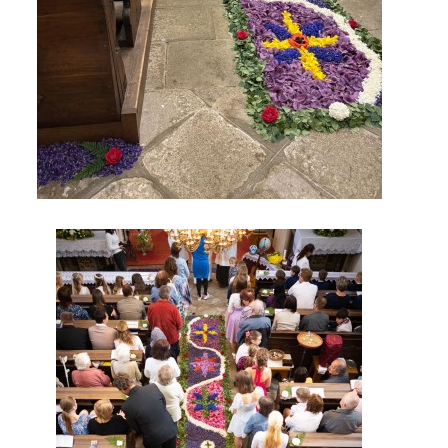
© 2026 eStránky.cz
|
Tisk
|
Nahoru ↑