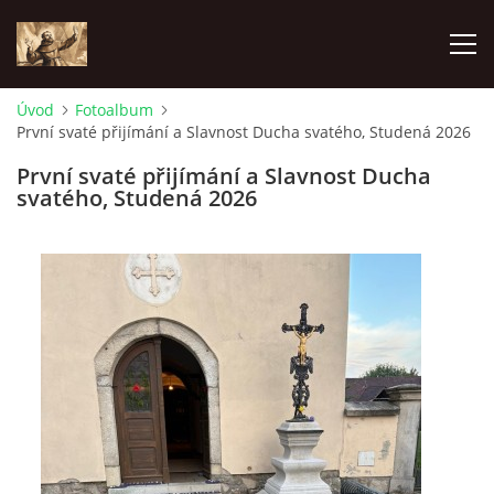
Úvod
Fotoalbum
První svaté přijímání a Slavnost Ducha svatého, Studená 2026
ÚVOD
První svaté přijímání a Slavnost Ducha
svatého, Studená 2026
KONTAKTY
SAMOFINANCOVÁNÍ
PASTORAČNÍ RADA
SPRAVOVANÉ FARNOSTI
HISTORIE FARNOSTÍ