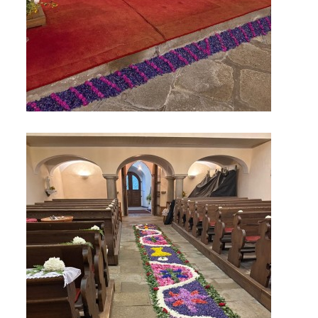
HUDEBNÍ KOUTEK
FOTOALBUM
NÁVŠTĚVNÍ KNIHA
ODKAZY
Farnost Studená
Nám. Sv. J. Nepomuckého 52
STUDENÁ
378 566