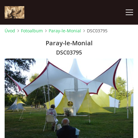
Úvod
Fotoalbum
Paray-le-Monial
DSC03795
ÚVOD
Paray-le-Monial
DSC03795
KONTAKTY
SAMOFINANCOVÁNÍ
PASTORAČNÍ RADA
SPRAVOVANÉ FARNOSTI
HISTORIE FARNOSTÍ