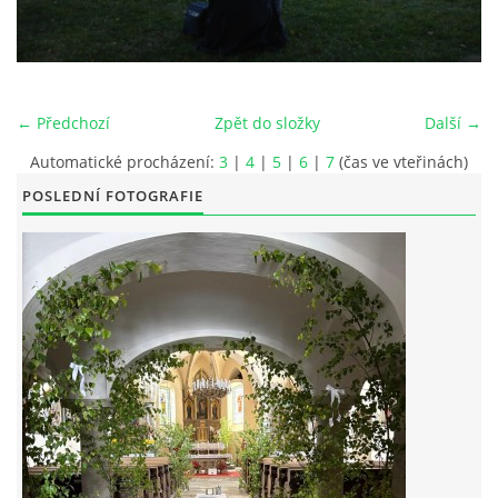
POŘAD BOHOSLUŽEB
BOHOSLUŽBY A KALENDÁŘ FARNÍCH AKCI
← Předchozí
Zpět do složky
Další →
Automatické procházení:
3
|
4
|
5
|
6
|
7
(čas ve vteřinách)
AKTUALITY
POSLEDNÍ FOTOGRAFIE
AKCE
ŽIVOTOPISY SVATÝCH
DUCHOVNÍ SLOVO
ÚVAHA MĚSÍCE