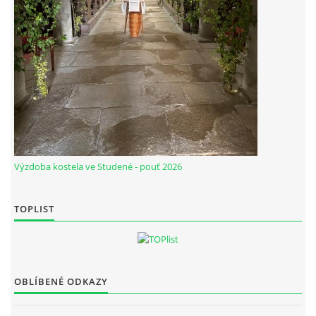
INSPIRACE
M O D L I T B A
DĚTEM
VIDEA Z NAŠÍ FARNOSTI
Výzdoba kostela ve Studené - pouť 2026
VYBRÁNO Z POŘADŮ ČESKÉHO ROZHLASU
TOPLIST
VYBRÁNO Z POŘADŮ ČT A JINÝCH TV STANIC
UDĚLEJTE SI VÝLET
OBLÍBENÉ ODKAZY
JSEM KATOLÍK...