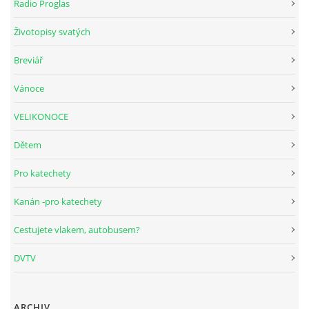
Radio Proglas
Životopisy svatých
HUDEBNÍ KOUTEK
Breviář
FOTOALBUM
Vánoce
VELIKONOCE
NÁVŠTĚVNÍ KNIHA
Dětem
ODKAZY
Pro katechety
Kanán -pro katechety
Cestujete vlakem, autobusem?
Farnost Studená
DVTV
Nám. Sv. J. Nepomuckého 52
STUDENÁ
378 566
ARCHIV