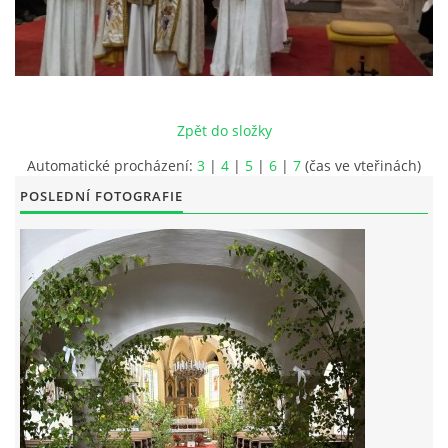
POŘAD BOHOSLUŽEB
BOHOSLUŽBY A KALENDÁŘ FARNÍCH AKCI
Zpět do složky
AKTUALITY
Automatické procházení:
3
|
4
|
5
|
6
|
7
(čas ve vteřinách)
POSLEDNÍ FOTOGRAFIE
AKCE
ŽIVOTOPISY SVATÝCH
DUCHOVNÍ SLOVO
ÚVAHA MĚSÍCE