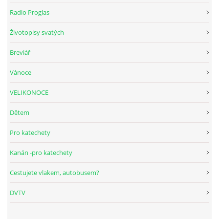
Radio Proglas
HUDEBNÍ KOUTEK
Životopisy svatých
Breviář
FOTOALBUM
Vánoce
NÁVŠTĚVNÍ KNIHA
VELIKONOCE
Dětem
ODKAZY
Pro katechety
Kanán -pro katechety
Farnost Studená
Cestujete vlakem, autobusem?
Nám. Sv. J. Nepomuckého 52
DVTV
STUDENÁ
378 566