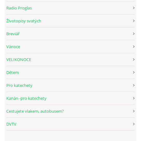
Radio Proglas
HUDEBNÍ KOUTEK
Životopisy svatých
Breviář
FOTOALBUM
Vánoce
NÁVŠTĚVNÍ KNIHA
VELIKONOCE
Dětem
ODKAZY
Pro katechety
Kanán -pro katechety
Farnost Studená
Cestujete vlakem, autobusem?
Nám. Sv. J. Nepomuckého 52
DVTV
STUDENÁ
378 566