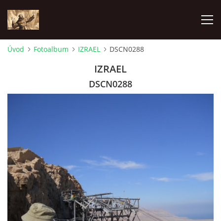
Úvod
Fotoalbum
IZRAEL
DSCN0288
ÚVOD
IZRAEL
DSCN0288
KONTAKTY
SAMOFINANCOVÁNÍ
PASTORAČNÍ RADA
SPRAVOVANÉ FARNOSTI
HISTORIE FARNOSTÍ