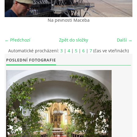
POŘAD BOHOSLUŽEB
Na pevnosti Maceba
BOHOSLUŽBY A KALENDÁŘ FARNÍCH AKCI
← Předchozí
Zpět do složky
Další →
AKTUALITY
Automatické procházení:
3
|
4
|
5
|
6
|
7
(čas ve vteřinách)
POSLEDNÍ FOTOGRAFIE
AKCE
ŽIVOTOPISY SVATÝCH
DUCHOVNÍ SLOVO
ÚVAHA MĚSÍCE