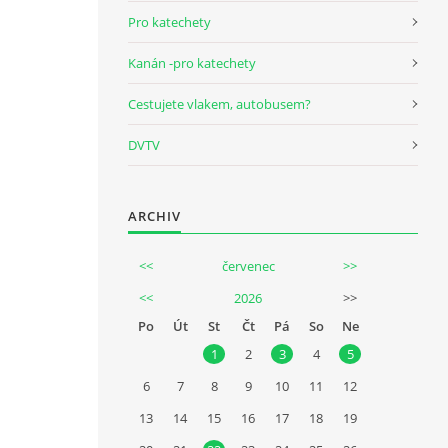
Pro katechety
Kanán -pro katechety
Cestujete vlakem, autobusem?
DVTV
ARCHIV
<<
červenec
>>
<<
2026
>>
Po
Út
St
Čt
Pá
So
Ne
1
2
3
4
5
6
7
8
9
10
11
12
13
14
15
16
17
18
19