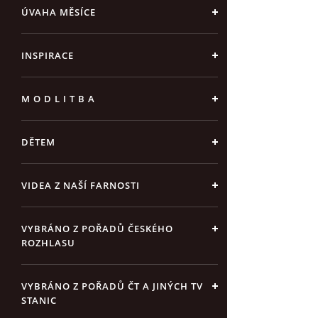
ÚVAHA MĚSÍCE
INSPIRACE
M O D L I T B A
DĚTEM
VIDEA Z NAŠÍ FARNOSTI
VYBRÁNO Z POŘADŮ ČESKÉHO
ROZHLASU
VYBRÁNO Z POŘADŮ ČT A JINÝCH TV
STANIC