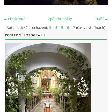
POŘAD BOHOSLUŽEB
← Předchozí
Zpět do složky
Další →
BOHOSLUŽBY A KALENDÁŘ FARNÍCH AKCI
Automatické procházení:
3
|
4
|
5
|
6
|
7
(čas ve vteřinách)
POSLEDNÍ FOTOGRAFIE
AKTUALITY
AKCE
ŽIVOTOPISY SVATÝCH
DUCHOVNÍ SLOVO
ÚVAHA MĚSÍCE