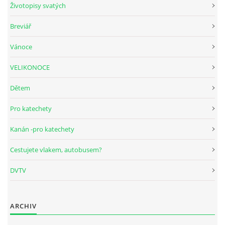
Životopisy svatých
Breviář
HUDEBNÍ KOUTEK
Vánoce
FOTOALBUM
VELIKONOCE
Dětem
NÁVŠTĚVNÍ KNIHA
Pro katechety
ODKAZY
Kanán -pro katechety
Cestujete vlakem, autobusem?
DVTV
Farnost Studená
Nám. Sv. J. Nepomuckého 52
STUDENÁ
ARCHIV
378 566