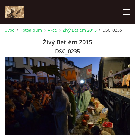
Úvod
Fotoalbum
Akce
Živý Betlém 2015
DSC_0235
ÚVOD
Živý Betlém 2015
DSC_0235
KONTAKTY
SAMOFINANCOVÁNÍ
PASTORAČNÍ RADA
SPRAVOVANÉ FARNOSTI
HISTORIE FARNOSTÍ