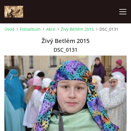
Úvod
Fotoalbum
Akce
Živý Betlém 2015
DSC_0131
ÚVOD
Živý Betlém 2015
DSC_0131
KONTAKTY
SAMOFINANCOVÁNÍ
PASTORAČNÍ RADA
SPRAVOVANÉ FARNOSTI
HISTORIE FARNOSTÍ