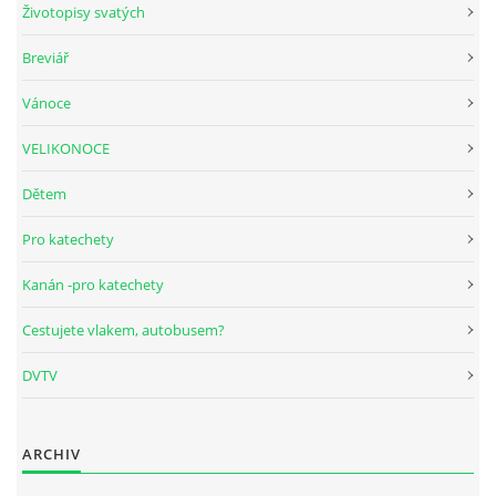
Životopisy svatých
Breviář
HUDEBNÍ KOUTEK
Vánoce
FOTOALBUM
VELIKONOCE
Dětem
NÁVŠTĚVNÍ KNIHA
Pro katechety
ODKAZY
Kanán -pro katechety
Cestujete vlakem, autobusem?
DVTV
Farnost Studená
Nám. Sv. J. Nepomuckého 52
STUDENÁ
ARCHIV
378 566