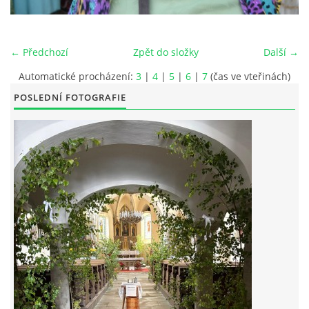
POŘAD BOHOSLUŽEB
← Předchozí
Zpět do složky
Další →
BOHOSLUŽBY A KALENDÁŘ FARNÍCH AKCI
Automatické procházení:
3
|
4
|
5
|
6
|
7
(čas ve vteřinách)
POSLEDNÍ FOTOGRAFIE
AKTUALITY
AKCE
ŽIVOTOPISY SVATÝCH
DUCHOVNÍ SLOVO
ÚVAHA MĚSÍCE