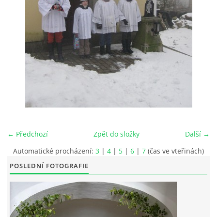
POŘAD BOHOSLUŽEB
BOHOSLUŽBY A KALENDÁŘ FARNÍCH AKCI
AKTUALITY
AKCE
← Předchozí
Zpět do složky
Další →
ŽIVOTOPISY SVATÝCH
Automatické procházení:
3
|
4
|
5
|
6
|
7
(čas ve vteřinách)
POSLEDNÍ FOTOGRAFIE
DUCHOVNÍ SLOVO
ÚVAHA MĚSÍCE