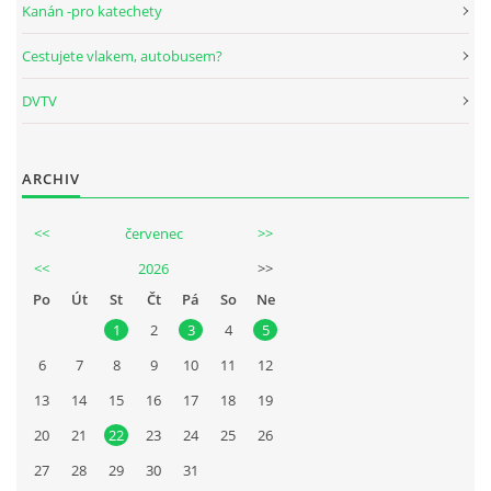
Kanán -pro katechety
© 2026 eStránky.cz
|
Tisk
|
Nahoru ↑
Cestujete vlakem, autobusem?
DVTV
ARCHIV
<<
červenec
>>
<<
2026
>>
Po
Út
St
Čt
Pá
So
Ne
1
2
3
4
5
6
7
8
9
10
11
12
13
14
15
16
17
18
19
20
21
22
23
24
25
26
27
28
29
30
31