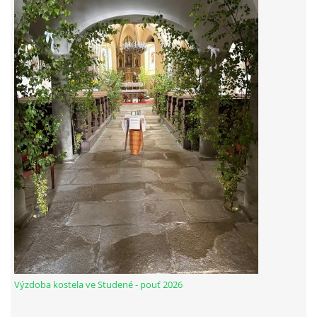
INSPIRACE
M O D L I T B A
DĚTEM
VIDEA Z NAŠÍ FARNOSTI
VYBRÁNO Z POŘADŮ ČESKÉHO ROZHLASU
VYBRÁNO Z POŘADŮ ČT A JINÝCH TV STANIC
UDĚLEJTE SI VÝLET
Výzdoba kostela ve Studené - pouť 2026
JSEM KATOLÍK...