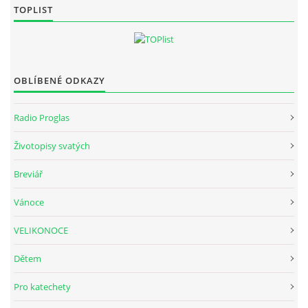
TOPLIST
HUDEBNÍ KOUTEK
OBLÍBENÉ ODKAZY
FOTOALBUM
Radio Proglas
NÁVŠTĚVNÍ KNIHA
Životopisy svatých
ODKAZY
Breviář
Vánoce
VELIKONOCE
Farnost Studená
Dětem
Nám. Sv. J. Nepomuckého 52
STUDENÁ
Pro katechety
378 566