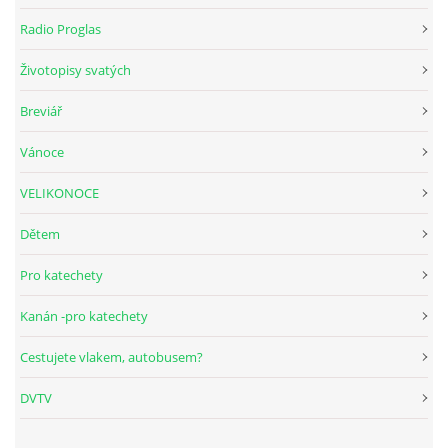
Radio Proglas
HUDEBNÍ KOUTEK
Životopisy svatých
Breviář
FOTOALBUM
Vánoce
NÁVŠTĚVNÍ KNIHA
VELIKONOCE
Dětem
ODKAZY
Pro katechety
Kanán -pro katechety
Farnost Studená
Cestujete vlakem, autobusem?
Nám. Sv. J. Nepomuckého 52
DVTV
STUDENÁ
378 566