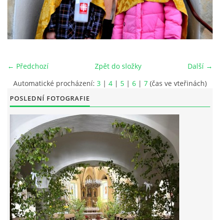
POŘAD BOHOSLUŽEB
BOHOSLUŽBY A KALENDÁŘ FARNÍCH AKCI
← Předchozí
Zpět do složky
Další →
AKTUALITY
Automatické procházení:
3
|
4
|
5
|
6
|
7
(čas ve vteřinách)
POSLEDNÍ FOTOGRAFIE
AKCE
ŽIVOTOPISY SVATÝCH
DUCHOVNÍ SLOVO
ÚVAHA MĚSÍCE