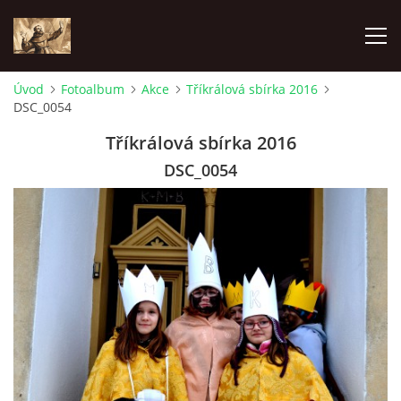
Úvod
Fotoalbum
Akce
Tříkrálová sbírka 2016
DSC_0054
ÚVOD
Tříkrálová sbírka 2016
KONTAKTY
DSC_0054
SAMOFINANCOVÁNÍ
PASTORAČNÍ RADA
SPRAVOVANÉ FARNOSTI
HISTORIE FARNOSTÍ