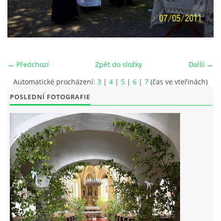
POŘAD BOHOSLUŽEB
BOHOSLUŽBY A KALENDÁŘ FARNÍCH AKCI
← Předchozí
Zpět do složky
Další →
AKTUALITY
Automatické procházení:
3
|
4
|
5
|
6
|
7
(čas ve vteřinách)
POSLEDNÍ FOTOGRAFIE
AKCE
ŽIVOTOPISY SVATÝCH
DUCHOVNÍ SLOVO
ÚVAHA MĚSÍCE