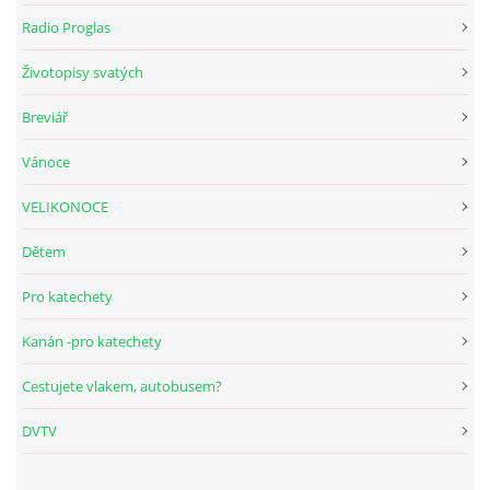
Radio Proglas
HUDEBNÍ KOUTEK
Životopisy svatých
Breviář
FOTOALBUM
Vánoce
NÁVŠTĚVNÍ KNIHA
VELIKONOCE
Dětem
ODKAZY
Pro katechety
Kanán -pro katechety
Farnost Studená
Cestujete vlakem, autobusem?
Nám. Sv. J. Nepomuckého 52
DVTV
STUDENÁ
378 566