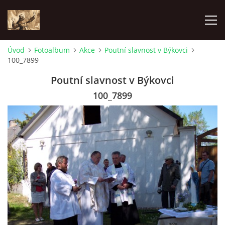
Úvod
Fotoalbum
Akce
Poutní slavnost v Býkovci
100_7899
ÚVOD
Poutní slavnost v Býkovci
KONTAKTY
100_7899
SAMOFINANCOVÁNÍ
PASTORAČNÍ RADA
SPRAVOVANÉ FARNOSTI
HISTORIE FARNOSTÍ