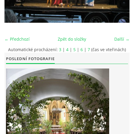
POŘAD BOHOSLUŽEB
BOHOSLUŽBY A KALENDÁŘ FARNÍCH AKCI
← Předchozí
Zpět do složky
Další →
AKTUALITY
Automatické procházení:
3
|
4
|
5
|
6
|
7
(čas ve vteřinách)
POSLEDNÍ FOTOGRAFIE
AKCE
ŽIVOTOPISY SVATÝCH
DUCHOVNÍ SLOVO
ÚVAHA MĚSÍCE