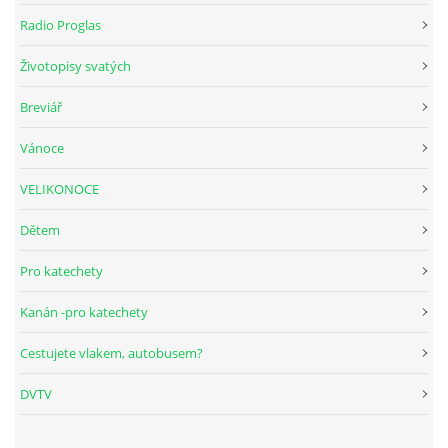
Radio Proglas
HUDEBNÍ KOUTEK
Životopisy svatých
Breviář
FOTOALBUM
Vánoce
NÁVŠTĚVNÍ KNIHA
VELIKONOCE
Dětem
ODKAZY
Pro katechety
Kanán -pro katechety
Farnost Studená
Cestujete vlakem, autobusem?
Nám. Sv. J. Nepomuckého 52
DVTV
STUDENÁ
378 566