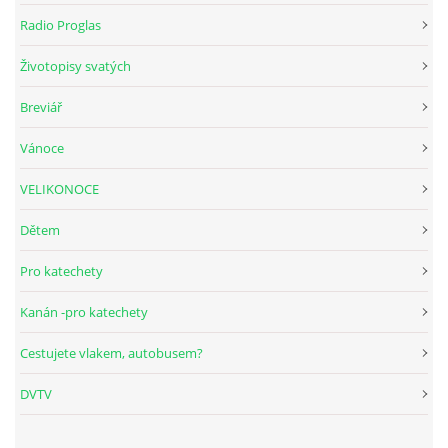
Radio Proglas
HUDEBNÍ KOUTEK
Životopisy svatých
Breviář
FOTOALBUM
Vánoce
NÁVŠTĚVNÍ KNIHA
VELIKONOCE
Dětem
ODKAZY
Pro katechety
Kanán -pro katechety
Farnost Studená
Cestujete vlakem, autobusem?
Nám. Sv. J. Nepomuckého 52
DVTV
STUDENÁ
378 566