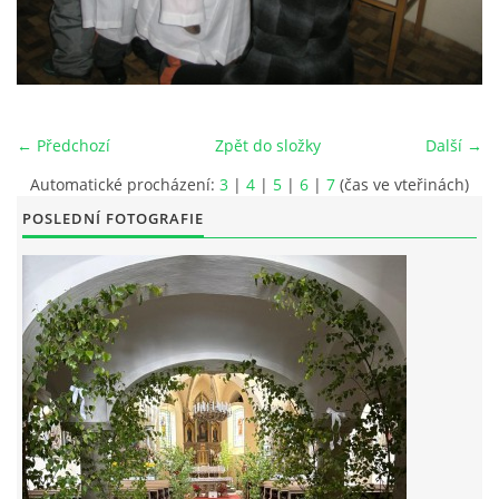
POŘAD BOHOSLUŽEB
BOHOSLUŽBY A KALENDÁŘ FARNÍCH AKCI
← Předchozí
Zpět do složky
Další →
AKTUALITY
Automatické procházení:
3
|
4
|
5
|
6
|
7
(čas ve vteřinách)
POSLEDNÍ FOTOGRAFIE
AKCE
ŽIVOTOPISY SVATÝCH
DUCHOVNÍ SLOVO
ÚVAHA MĚSÍCE