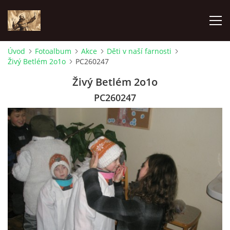
Úvod
Fotoalbum
Akce
Děti v naší farnosti
Živý Betlém 2o1o
PC260247
ÚVOD
Živý Betlém 2o1o
KONTAKTY
PC260247
SAMOFINANCOVÁNÍ
PASTORAČNÍ RADA
SPRAVOVANÉ FARNOSTI
HISTORIE FARNOSTÍ