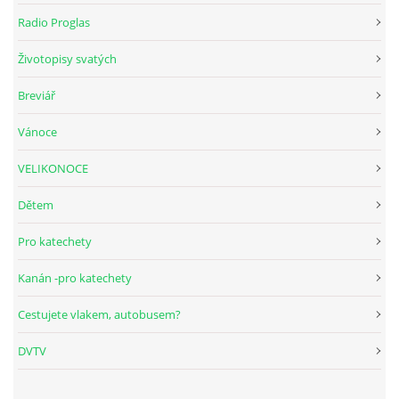
Radio Proglas
HUDEBNÍ KOUTEK
Životopisy svatých
Breviář
FOTOALBUM
Vánoce
NÁVŠTĚVNÍ KNIHA
VELIKONOCE
Dětem
ODKAZY
Pro katechety
Kanán -pro katechety
Farnost Studená
Cestujete vlakem, autobusem?
Nám. Sv. J. Nepomuckého 52
DVTV
STUDENÁ
378 566