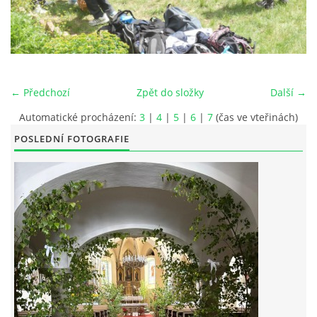
POŘAD BOHOSLUŽEB
BOHOSLUŽBY A KALENDÁŘ FARNÍCH AKCI
← Předchozí
Zpět do složky
Další →
AKTUALITY
Automatické procházení:
3
|
4
|
5
|
6
|
7
(čas ve vteřinách)
POSLEDNÍ FOTOGRAFIE
AKCE
ŽIVOTOPISY SVATÝCH
DUCHOVNÍ SLOVO
ÚVAHA MĚSÍCE