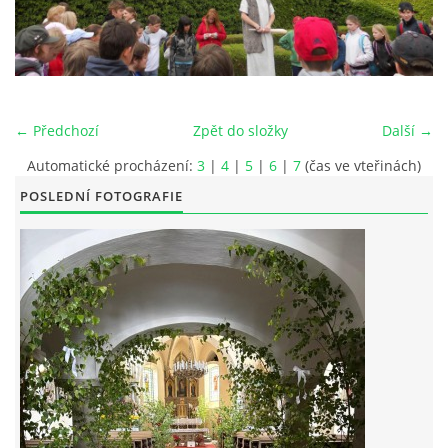
POŘAD BOHOSLUŽEB
BOHOSLUŽBY A KALENDÁŘ FARNÍCH AKCI
← Předchozí
Zpět do složky
Další →
AKTUALITY
Automatické procházení:
3
|
4
|
5
|
6
|
7
(čas ve vteřinách)
POSLEDNÍ FOTOGRAFIE
AKCE
ŽIVOTOPISY SVATÝCH
DUCHOVNÍ SLOVO
ÚVAHA MĚSÍCE