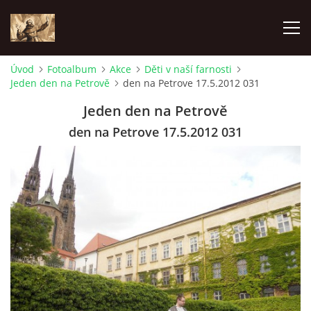
Úvod
Fotoalbum
Akce
Děti v naší farnosti
Jeden den na Petrově
den na Petrove 17.5.2012 031
ÚVOD
Jeden den na Petrově
KONTAKTY
den na Petrove 17.5.2012 031
SAMOFINANCOVÁNÍ
PASTORAČNÍ RADA
SPRAVOVANÉ FARNOSTI
HISTORIE FARNOSTÍ