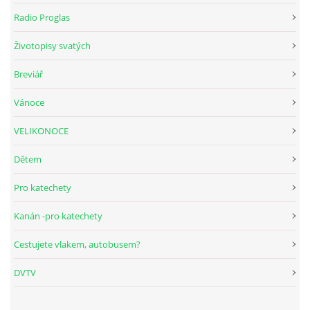
Radio Proglas
HUDEBNÍ KOUTEK
Životopisy svatých
Breviář
FOTOALBUM
Vánoce
NÁVŠTĚVNÍ KNIHA
VELIKONOCE
Dětem
ODKAZY
Pro katechety
Kanán -pro katechety
Farnost Studená
Cestujete vlakem, autobusem?
Nám. Sv. J. Nepomuckého 52
DVTV
STUDENÁ
378 566