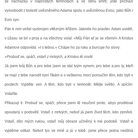
se nacházejí v naprostých temnotách a ve stínu smrti; jistě přichází
INSPIRACE
vysvobodit z bolestí uvězněného Adama spolu s uvězněnou Evou, jako Bůh i
Evin syn.
M O D L I T B A
Pán k nim vešel vyzbrojen vítězným křížem. Jakmile ho praotec Adam uviděl,
v úžasu se bil v prsa a na všechny volal: »Můj Pán ať je se všemi!« A Kristus
DĚTEM
Adamovi odpovídá: »I s tebou.« Chápe ho za ruku a burcuje ho slovy:
»Probuď se, spáči, vstaň z mrtvých, a Kristus tě osvítí
.
VIDEA Z NAŠÍ FARNOSTI
Já jsem tvůj Bůh a pro tebe jsem se stal tvým synem; pro tebe a pro ty, kteří
se mají z tebe narodit nyní říkám a s veškerou mocí poroučím těm, kdo byli v
VYBRÁNO Z POŘADŮ ČESKÉHO ROZHLASU
poutech: Vyjděte ven. A těm, kdo byli v temnotě: Mějte světlo. A spícím:
Vstaňte.
VYBRÁNO Z POŘADŮ ČT A JINÝCH TV STANIC
Přikazuji ti: Probuď se, spáči, přece jsem tě neučinil proto, abys prodléval
spoutaný v podsvětí. Vstaň z mrtvých, neboť já jsem život těch, kdo zemřeli.
UDĚLEJTE SI VÝLET
Vstaň, dílo mých rukou, vstaň můj obraze učiněný k mé podobě. Vstaň a
vyjděme odtud. Neboť tys ve mně a já v tobě, jsme přece jedna nedílná
JSEM KATOLÍK...