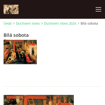
Úvod
Duchovní slovo
Duchovní slovo 2024
Bílá sobota
ÚVOD
Bílá sobota
12. 3. 2024
KONTAKTY
SAMOFINANCOVÁNÍ
PASTORAČNÍ RADA
SPRAVOVANÉ FARNOSTI
HISTORIE FARNOSTÍ