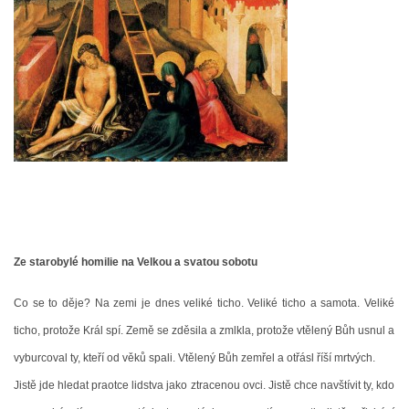
POŘAD BOHOSLUŽEB
BOHOSLUŽBY A KALENDÁŘ FARNÍCH AKCI
AKTUALITY
AKCE
ŽIVOTOPISY SVATÝCH
Ze starobylé homilie na Velkou a svatou sobotu
Co se to děje? Na zemi je dnes veliké ticho. Veliké ticho a samota. Veliké
DUCHOVNÍ SLOVO
ticho, protože Král spí. Země se zděsila a zmlkla, protože vtělený Bůh usnul a
vyburcoval ty, kteří od věků spali. Vtělený Bůh zemřel a otřásl říší mrtvých.
ÚVAHA MĚSÍCE
Jistě jde hledat praotce lidstva jako ztracenou ovci. Jistě chce navštívit ty, kdo