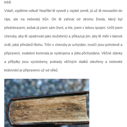
tobě.
Vstaň, vyjděme odtud! Nepřítel tě vyvedl z rajské země; já už tě neusadím do
© 2026 eStránky.cz
|
Tisk
|
Nahoru ↑
ráje, ale na nebeský trůn. On tě zahnal od stromu života, který byl
předobrazem; avšak já jsem sám život, a hle, jsem s tebou spojen. Určil jsem
cheruby, aby tě opatrovali jako služebníci a přikazuji jim, aby tě měli v takové
úctě, jaká přináleží Bohu. Trůn s cheruby je uchystán, nosiči jsou pohotově a
připraveni, svatební komnata je vystrojena a jídla přichystána. Věčné stánky
a příbytky jsou vyzdobeny, poklady věčných statků otevřeny a nebeské
království je připraveno už od věků.