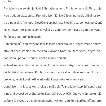
osoba.
Pro tebe jsem se stal já, tvůj Bůh, tvým synem. Pro tebe jsem já, Pán, přijal
HUDEBNÍ KOUTEK
tvou podobu služebníka. Pro tebe jsem já, který jsem na nebi, přišel na zem
a do podsvětí. Pro tebe, člověče, jsem byl jako člověk, bez pomoci, odložený
FOTOALBUM
mezi mrtvé. Pro tebe, který jsi vyšel ze zahrady, jsem byl ze zahrady vydán
Židům a v zahradě ukřižován.
NÁVŠTĚVNÍ KNIHA
Pohleď na můj poplivaný obličej, to jsem snesl pro tebe, abych v tobě obnovil
dřívější dech. Pohleď na mé zpolíčkované tváře; to jsem snesl, abych tvou
ODKAZY
porušenou podobu obnovil opět k svému obrazu.
Pohleď na má zbičovaná záda; to jsem snesl, abych odstranil břemeno
hříchů tížící tvá ramena. Pohleď na mé ruce šťastně přibité ke kmeni kříže; to
pro tebe, jenžs kdysi nešťastně vztáhl svou ruku ke kmeni v ráji.
Farnost Studená
Usnul jsem na kříži a kopí proklálo můj bok. To pro tebe, který jsi usnul v ráji
Nám. Sv. J. Nepomuckého 52
a nechal vyvést ze svého boku Evu. Můj bok vyléčil ránu ve tvém boku. Můj
STUDENÁ
378 566
spánek tě vyvede ze spánku podsvětí. Mé kopí zadrželo kopí namířené proti