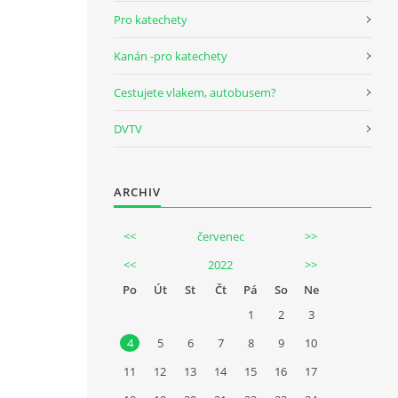
Pro katechety
Kanán -pro katechety
Cestujete vlakem, autobusem?
DVTV
ARCHIV
<<
červenec
>>
<<
2022
>>
Po
Út
St
Čt
Pá
So
Ne
1
2
3
4
5
6
7
8
9
10
11
12
13
14
15
16
17