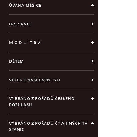
ÚVAHA MĚSÍCE
INSPIRACE
M O D L I T B A
DĚTEM
VIDEA Z NAŠÍ FARNOSTI
VYBRÁNO Z POŘADŮ ČESKÉHO
ROZHLASU
VYBRÁNO Z POŘADŮ ČT A JINÝCH TV
STANIC